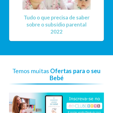
Tudo o que precisa de saber
sobre o subsídio parental
2022
Temos muitas
Ofertas para o seu
Bebé