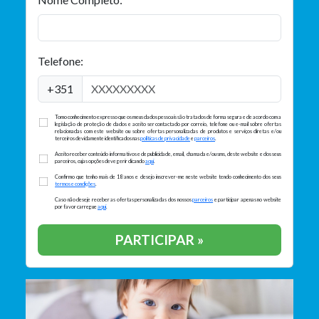
Telefone:
+351
Tomo conhecimento expresso que os meus dados pessoais são tratados de forma segura e de acordo com a
legislação de proteção de dados e aceito ser contactado por correio, telefone ou e-mail sobre ofertas
relacionadas com este website ou sobre ofertas personalizadas de produtos e serviços diretas e/ou
terceiros devidamente identificados nas
políticas de privacidade
e
parceiros
.
Aceito receber conteúdo informativos e de publicidade, email, chamada e/ou sms, deste website e dos seus
parceiros, cujas opções deve gerir clicando
aqui
.
Confirmo que tenho mais de 18 anos e desejo inscrever-me neste website tendo conhecimento dos seus
termos e condições
.
Caso não deseje receber as ofertas personalizadas dos nossos
parceiros
e participar apenas no website
por favor carregue
aqui
.
PARTICIPAR »